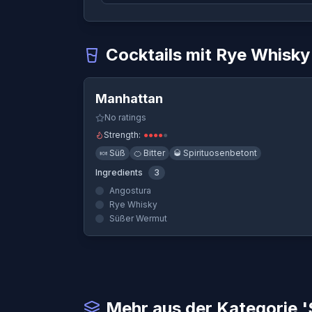
Cocktails mit Rye Whisky
Quick View
Manhattan
-
Ein Cocktail, der Rye Whisky
Manhattan
Sazerac
-
Ein Cocktail, der Rye Whisky ve
No ratings
Strength:
●
●
●
●
●
🍬
Süß
🍊
Bitter
🥃
Spirituosenbetont
Ingredients
3
Angostura
Rye Whisky
Süßer Wermut
Mehr aus der Kategorie 'S