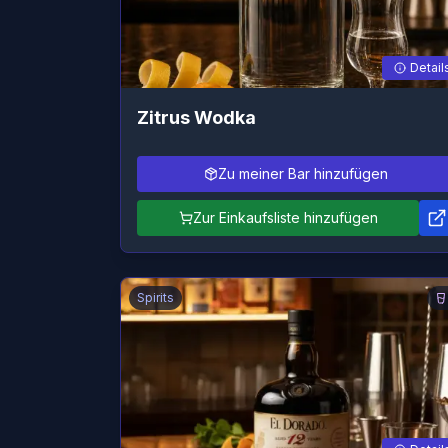
Detail
Zitrus Wodka
Zu meiner Bar hinzufügen
Zur Einkaufsliste hinzufügen
Spirits