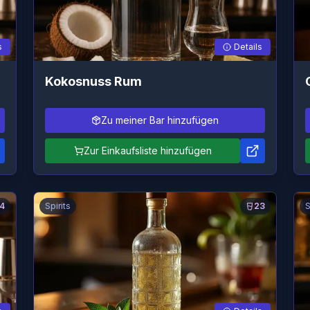
s
Details
Kokosnuss Rum
Zu meiner Bar hinzufügen
Zur Einkaufsliste hinzufügen
4
Spirits
23
S