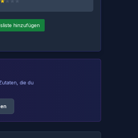
★
★
★
★
sliste hinzufügen
utaten, die du
hen