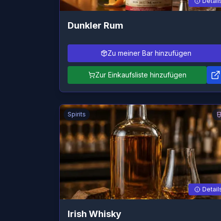
Detail
Dunkler Rum
Zu meiner Bar hinzufügen
Zur Einkaufsliste hinzufügen
Spirits
Detail
Irish Whisky