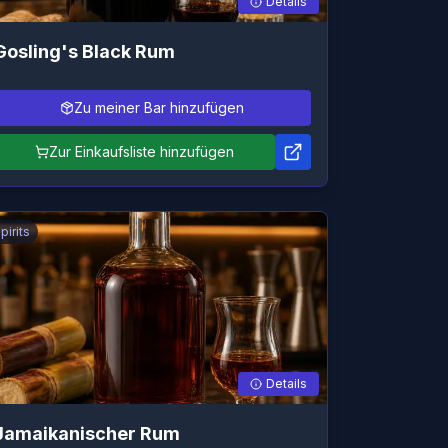
Details
Gosling's Black Rum
Zu meiner Bar hinzufügen
Zur Einkaufsliste hinzufügen
pirits
Details
Jamaikanischer Rum