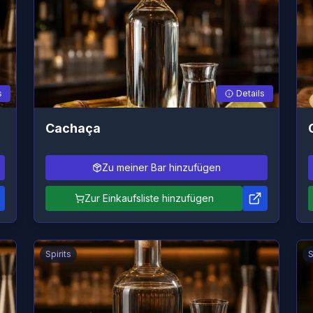
s
Details
Cachaça
Zu meiner Bar hinzufügen
Zur Einkaufsliste hinzufügen
Spirits
S