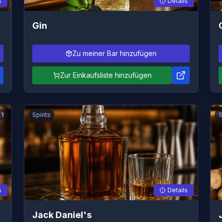
s
Details
Gin
Zu meiner Bar hinzufügen
Zur Einkaufsliste hinzufügen
1
Spirits
S
s
Details
Jack Daniel's