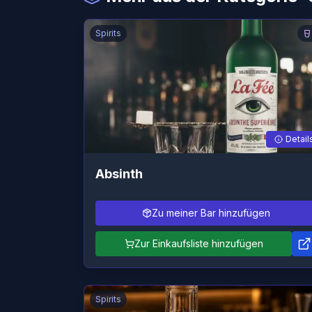
Spirits
Detail
Absinth
Zu meiner Bar hinzufügen
Zur Einkaufsliste hinzufügen
Spirits