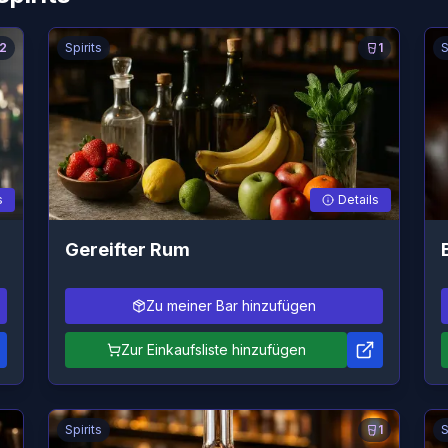
2
Spirits
1
S
s
Details
Gereifter Rum
Zu meiner Bar hinzufügen
Zur Einkaufsliste hinzufügen
Spirits
1
S