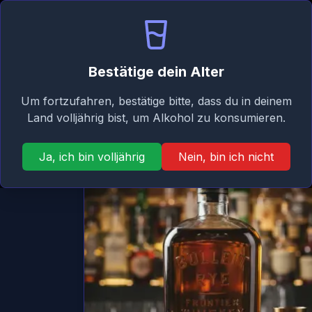
Signature
Startseite
Mixer
Taste
Bestätige dein Alter
Zurück
Um fortzufahren, bestätige bitte, dass du in deinem
Land volljährig bist, um Alkohol zu konsumieren.
Ja, ich bin volljährig
Nein, bin ich nicht