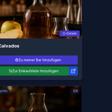
Details
Calvados
Zu meiner Bar hinzufügen
Zur Einkaufsliste hinzufügen
pirits
5