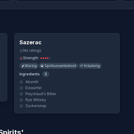
Quick View
 verwendet
Sazerac
rwendet
No ratings
Strength:
●
●
●
●
●
🌶️
Würzig
🥃
Spirituosenbetont
🌱
Kräuterig
Ingredients
5
Absinth
Eiswürfel
Peychaud's Bitter
Rye Whisky
Zuckersirup
pirits'