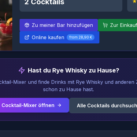
2
Cocktails
★
Zu meiner Bar hinzufügen
Zur Einkauf
Online kaufen
from
28,90 €
Hast du Rye Whisky zu Hause?
ktail-Mixer und finde Drinks mit Rye Whisky und anderen Z
schon zu Hause hast.
Cocktail-Mixer öffnen
Alle Cocktails durchsuc