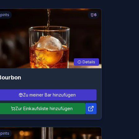
pirits
6
Details
Bourbon
Zu meiner Bar hinzufügen
Zur Einkaufsliste hinzufügen
pirits