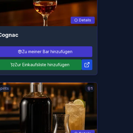
Details
Cognac
Zu meiner Bar hinzufügen
Zur Einkaufsliste hinzufügen
pirits
1