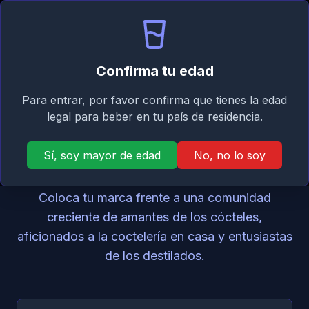
Signature
ES
Iniciar sesión
Taste
Abri
Confirma tu edad
Para entrar, por favor confirma que tienes la edad
legal para beber en tu país de residencia.
Asóciate con
Sí, soy mayor de edad
Signature Taste
No, no lo soy
Coloca tu marca frente a una comunidad
creciente de amantes de los cócteles,
aficionados a la coctelería en casa y entusiastas
de los destilados.