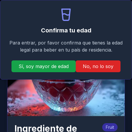
Signature
ES
Iniciar sesión
Taste
Abri
Atrás
Confirma tu edad
Para entrar, por favor confirma que tienes la edad
legal para beber en tu país de residencia.
Sí, soy mayor de edad
No, no lo soy
Ingrediente de
Fruit