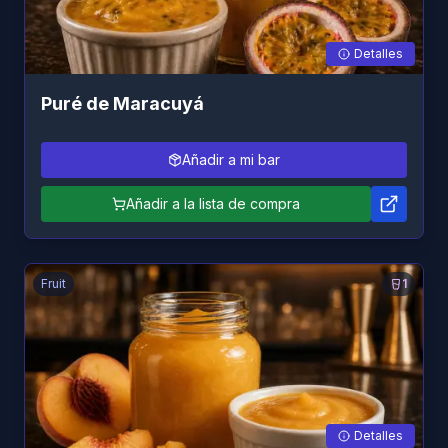
Detalles
Puré de Maracuyá
Añadir a mi bar
Añadir a la lista de compra
Fruit
1
Detalles