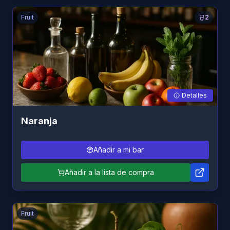
Fruit
2
Detalles
Naranja
Añadir a mi bar
Añadir a la lista de compra
Fruit