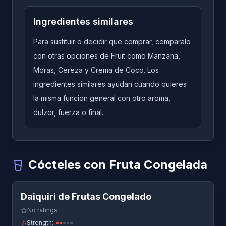
Ingredientes similares
Para sustituir o decidir que comprar, comparalo
con otras opciones de Fruit como Manzana,
Moras, Cereza y Crema de Coco. Los
ingredientes similares ayudan cuando quieres
la misma funcion general con otro aroma,
dulzor, fuerza o final.
Cócteles con Fruta Congelada
Quick View
Daiquiri de Frutas Congelado
-
Un cóctel que usa Fruta
Daiquiri de Frutas Congelado
Margarita de Frutas Congelada
-
Un cóctel que usa Fru
No ratings
Strength:
●
●
●
●
●