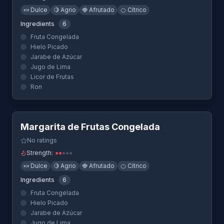
🍬
Dulce
🍋
Agrio
🍓
Afrutado
🍊
Cítrico
Ingredients
6
Fruta Congelada
Hielo Picado
Jarabe de Azúcar
Jugo de Lima
Licor de Frutas
Ron
Quick View
Margarita de Frutas Congelada
No ratings
Strength:
●
●
●
●
●
🍬
Dulce
🍋
Agrio
🍓
Afrutado
🍊
Cítrico
Ingredients
6
Fruta Congelada
Hielo Picado
Jarabe de Azúcar
Jugo de Lima