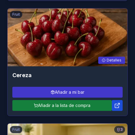
Fruit
Detalles
Cereza
Añadir a mi bar
Añadir a la lista de compra
Fruit
3