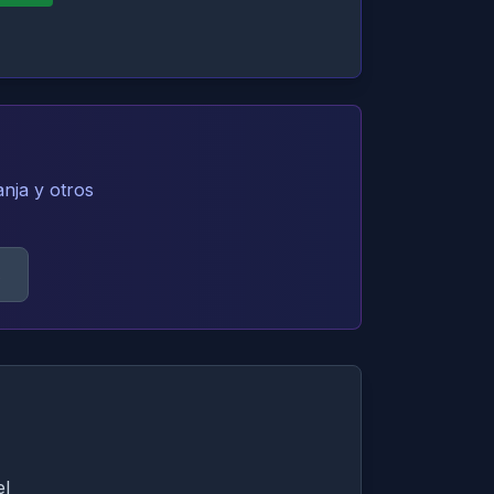
nja y otros
s
el