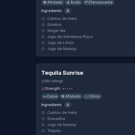
🍓
Afrutado
🍏
Ácido
💭
Efervescente
Ingredients
6
Cubitos de Hielo
Ginebra
Ginger Ale
Jugo de Arándanos Rojos
Jugo de Limón
Jugo de Naranja
Quick View
Tequila Sunrise
No ratings
Strength:
●
●
●
●
●
🍬
Dulce
🍓
Afrutado
🍊
Cítrico
Ingredients
4
Cubitos de Hielo
Granadina
Jugo de Naranja
Tequila