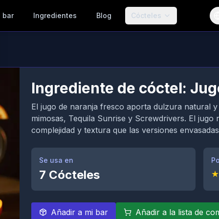
 bar
Ingredientes
Blog
Cócteles
Ingrediente de cóctel: Ju
El jugo de naranja fresco aporta dulzura natural y
mimosas, Tequila Sunrise y Screwdrivers. El jugo 
complejidad y textura que las versiones envasadas
Se usa en
Po
7
Cócteles
★
Añadir a mi bar
Añadir a la lista de c