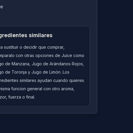
ue
gredientes similares
a sustituir o decidir que comprar,
mparalo con otras opciones de Juice como
go de Manzana, Jugo de Arándanos Rojos,
go de Toronja y Jugo de Limón. Los
gredientes similares ayudan cuando quieres
misma funcion general con otro aroma,
zor, fuerza o final.
Quick View