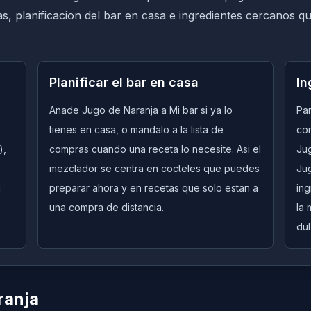
tas, planificacion del bar en casa e ingredientes cercanos q
Planificar el bar en casa
In
Anade Jugo de Naranja a Mi bar si ya lo
Par
tienes en casa, o mandalo a la lista de
co
),
compras cuando una receta lo necesite. Asi el
Ju
mezclador se centra en cocteles que puedes
Ju
i
preparar ahora y en recetas que solo estan a
in
una compra de distancia.
la 
dul
ranja
Quick View