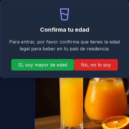
Signature
Inicio
Asistente
Mi
Taste
Confirma tu edad
Atrás
Para entrar, por favor confirma que tienes la edad
legal para beber en tu país de residencia.
Sí, soy mayor de edad
No, no lo soy