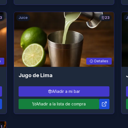
3
Juice
23
J
s
Detalles
Jugo de Lima
Añadir a mi bar
Añadir a la lista de compra
1