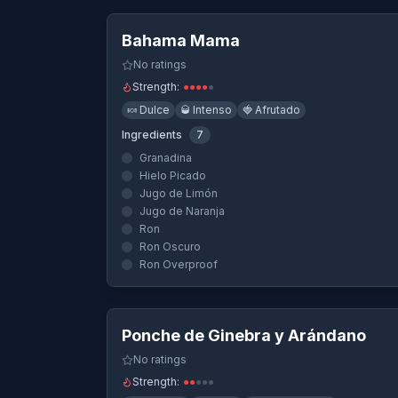
Bahama Mama
-
Un cóctel que usa Jugo d
Bahama Mama
Destornillador (Screwdriver)
-
Un cóctel q
Harvey Wallbanger
-
Un cóctel que usa Ju
No ratings
Ponche de Ginebra y Arándano
-
Un cócte
Strength:
●
●
●
●
●
Sangre y Arena (Blood and Sand)
-
Un cóc
🍬
Dulce
🥃
Intenso
🍓
Afrutado
Sex on The Beach
-
Un cóctel que usa Ju
Ingredients
7
Tequila Sunrise
-
Un cóctel que usa Jugo 
Granadina
Hielo Picado
Jugo de Limón
Jugo de Naranja
Ron
Ron Oscuro
Ron Overproof
Quick View
Ponche de Ginebra y Arándano
No ratings
Strength:
●
●
●
●
●