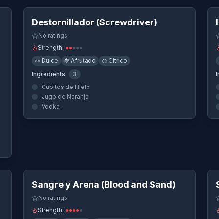
e Naranja
Destornillador (Screwdriver)
ue usa Jugo de Naranja
go de Naranja
No ratings
l que usa Jugo de Naranja
Strength:
●
●
●
●
●
tel que usa Jugo de Naranja
🍬
Dulce
🍓
Afrutado
🍊
Cítrico
go de Naranja
Ingredients
3
I
de Naranja
Cubitos de Hielo
Jugo de Naranja
Vodka
Quick View
Sangre y Arena (Blood and Sand)
No ratings
Strength:
●
●
●
●
●