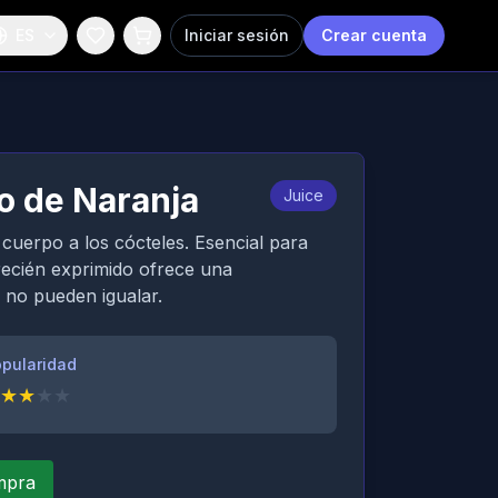
ES
Iniciar sesión
Crear cuenta
go de Naranja
Juice
 cuerpo a los cócteles. Esencial para
recién exprimido ofrece una
 no pueden igualar.
pularidad
★
★
★
★
ompra