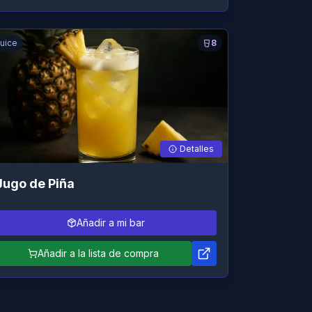
uice
8
Detalles
Jugo de Piña
Añadir a mi bar
Añadir a la lista de compra