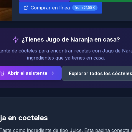
Comprar en línea
from
21,55 €
¿Tienes Jugo de Naranja en casa?
stente de cócteles para encontrar recetas con Jugo de Nara
ingredientes que ya tienes en casa.
Abrir el asistente
Explorar todos los cóctele
a en cocteles
aste como ingrediente de tipo Juice. Esta pagina conecta 