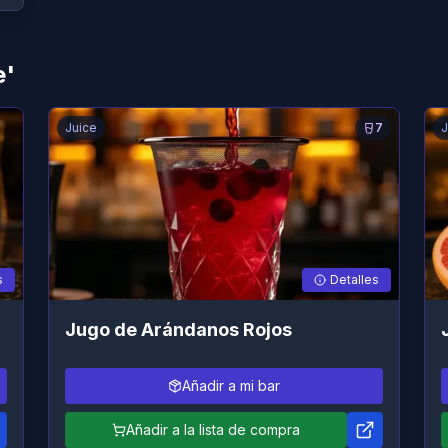
e'
Juice
7
J
s
Detalles
Jugo de Arándanos Rojos
Añadir a mi bar
Añadir a la lista de compra