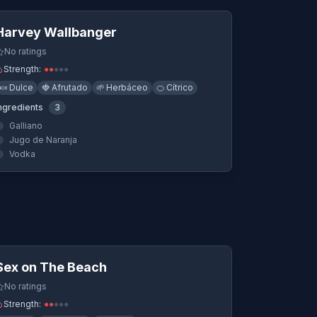
Harvey Wallbanger
No ratings
Strength:
●
●
●
●
●
🍬
Dulce
🍓
Afrutado
🌱
Herbáceo
🍊
Cítrico
ngredients
3
Galliano
Jugo de Naranja
Vodka
Quick View
Sex on The Beach
No ratings
Strength:
●
●
●
●
●