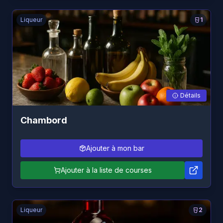
Liqueur
1
Détails
Chambord
Ajouter à mon bar
Ajouter à la liste de courses
Liqueur
2