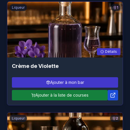
Liqueur
1
Détails
Crème de Violette
Ajouter à mon bar
Ajouter à la liste de courses
Liqueur
2