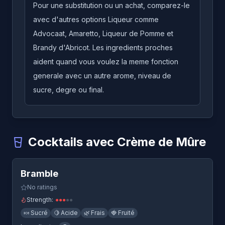
Pour une substitution ou un achat, comparez-le
avec d'autres options Liqueur comme
Advocaat, Amaretto, Liqueur de Pomme et
Brandy d'Abricot. Les ingredients proches
aident quand vous voulez la meme fonction
generale avec un autre arome, niveau de
sucre, degre ou final.
Cocktails avec Crème de Mûre
Quick View
Bramble
-
Un cocktail qui utilise Crème de Mûre
Bramble
No ratings
Strength:
●
●
●
●
●
🍬
Sucré
🍋
Acide
🌿
Frais
🍓
Fruité