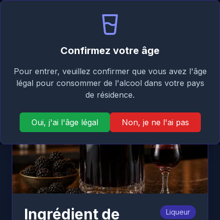
Signature
FR
Se connecter
Taste
Ouvr
Retour
Confirmez votre âge
Pour entrer, veuillez confirmer que vous avez l'âge
légal pour consommer de l'alcool dans votre pays
de résidence.
Oui, j'ai l'âge légal
Non, je ne l'ai pas
Ingrédient de
Liqueur