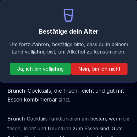
Signature
DE
Anmelden
Taste
Menü
Bestätige dein Alter
Cocktail-Kategorien
Um fortzufahren, bestätige bitte, dass du in deinem
COCKTAIL-GUIDE
Land volljährig bist, um Alkohol zu konsumieren.
Die Besten Brunch
Ja, ich bin volljährig
Nein, bin ich nicht
Cocktails
Brunch-Cocktails, die frisch, leicht und gut mit
Essen kombinierbar sind.
Brunch-Cocktails funktionieren am besten, wenn sie
frisch, leicht und freundlich zum Essen sind. Gute