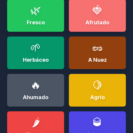
🌿
🍓
Fresco
Afrutado
🌱
🥜
Herbáceo
A Nuez
🔥
🍋
Ahumado
Agrio
🌶️
🥃