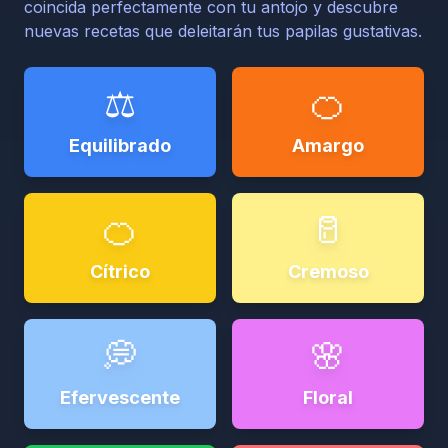
coincida perfectamente con tu antojo y descubre
nuevas recetas que deleitarán tus papilas gustativas.
⚖️
🍊
Equilibrado
Amargo
🍊
🥛
Cítrico
Cremoso
💭
🌸
Efervescente
Floral