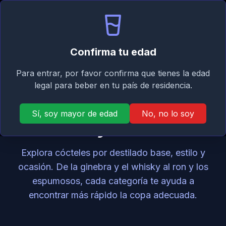
Signature
ES
Iniciar sesión
Taste
Abri
Confirma tu edad
Para entrar, por favor confirma que tienes la edad
Categorías de
legal para beber en tu país de residencia.
cócteles por destilado,
Sí, soy mayor de edad
No, no lo soy
estilo y ocasión
Explora cócteles por destilado base, estilo y
ocasión. De la ginebra y el whisky al ron y los
espumosos, cada categoría te ayuda a
encontrar más rápido la copa adecuada.