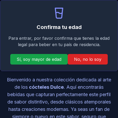
Signature
ES
Iniciar sesión
Taste
Abri
Confirma tu edad
Para entrar, por favor confirma que tienes la edad
Recetas de cócteles
legal para beber en tu país de residencia.
Dulce por perfil de
Sí, soy mayor de edad
No, no lo soy
sabor
Bienvenido a nuestra colección dedicada al arte
de los
cócteles Dulce
. Aquí encontrarás
bebidas que capturan perfectamente este perfil
de sabor distintivo, desde clásicos atemporales
hasta creaciones modernas. Ya seas un fan de
siempre o nuevo en este sabor, seguro que