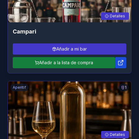
Detalles
Campari
Añadir a mi bar
Añadir a la lista de compra
Aperitif
1
Detalles