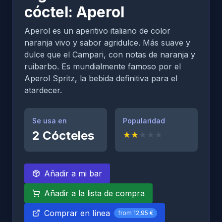
cóctel: Aperol
Aperol es un aperitivo italiano de color
naranja vivo y sabor agridulce. Más suave y
dulce que el Campari, con notas de naranja y
ruibarbo. Es mundialmente famoso por el
Aperol Spritz, la bebida definitiva para el
atardecer.
Se usa en
Popularidad
2
Cócteles
★
★
★
★
★
Añadir a mi bar
Añadir a la lista de compra
Comprar en línea
from
12,95 €