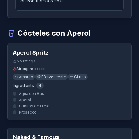
dulzor, fuerza o final.
Cócteles con Aperol
Quick View
Aperol Spritz
-
Un cóctel que usa Aperol
Aperol Spritz
Naked & Famous
-
Un cóctel que usa Aperol
No ratings
Strength:
●
●
●
●
●
🍊
Amargo
💭
Efervescente
🍊
Cítrico
Ingredients
4
Agua con Gas
Aperol
Cubitos de Hielo
Prosecco
Quick View
Naked & Famous