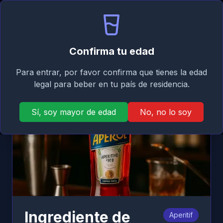
Signature
ES
Iniciar sesión
Taste
Abri
Atrás
Confirma tu edad
Para entrar, por favor confirma que tienes la edad
legal para beber en tu país de residencia.
Sí, soy mayor de edad
No, no lo soy
Ingrediente de
Aperitif