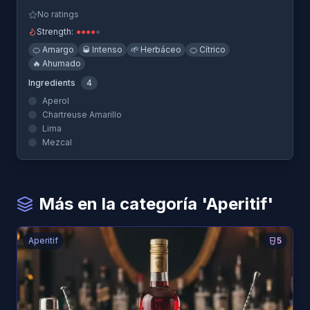
No ratings
Strength:
●
●
●
●
●
🍊
Amargo
🥃
Intenso
🌱
Herbáceo
🍊
Cítrico
🔥
Ahumado
Ingredients
4
Aperol
Chartreuse Amarillo
Lima
Mezcal
Más en la categoría 'Aperitif'
Aperitif
5