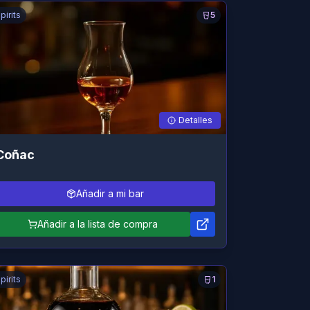
pirits
5
Detalles
Coñac
Añadir a mi bar
Añadir a la lista de compra
pirits
1