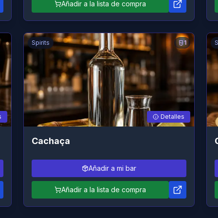
Añadir a la lista de compra
Spirits
1
S
s
Detalles
Cachaça
Añadir a mi bar
Añadir a la lista de compra