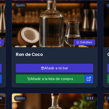
Spirits
S
s
Detalles
Ron de Coco
Añadir a mi bar
Añadir a la lista de compra
4
Spirits
23
S