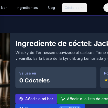
 bar
Ingredientes
Blog
Cócteles
Ingrediente de cóctel: Jac
Whisky de Tennessee suavizado al carbón. Tiene u
y vainilla. Es la base de la Lynchburg Lemonade y 
Se usa en
Po
0
Cócteles
★
Añadir a mi bar
Añadir a la lista de c