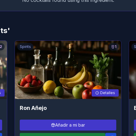
No cocktails found using this ingredient.
ts'
2
Spirits
1
S
s
Detalles
Ron Añejo
Añadir a mi bar