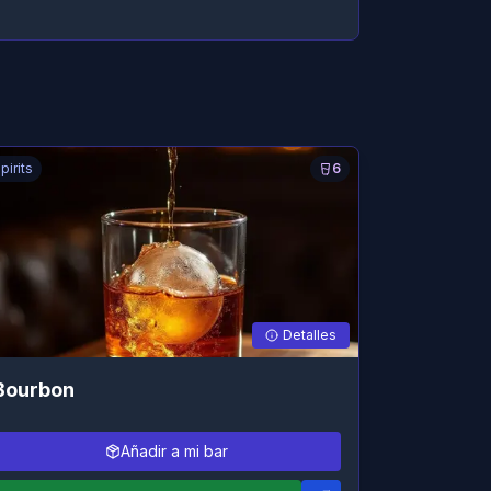
pirits
6
Detalles
Bourbon
Añadir a mi bar