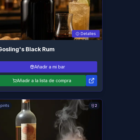
Detalles
Gosling's Black Rum
Añadir a mi bar
Añadir a la lista de compra
pirits
2