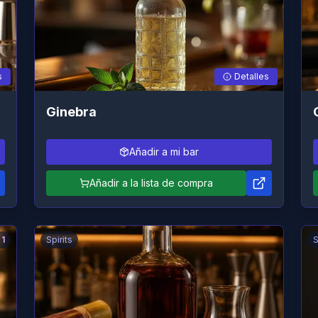
s
Detalles
Ginebra
Añadir a mi bar
Añadir a la lista de compra
1
Spirits
S