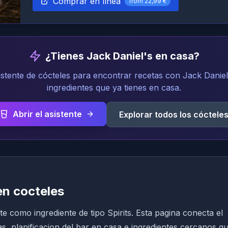
Comprar en línea
from
22,99 €
¿Tienes Jack Daniel's en casa?
istente de cócteles para encontrar recetas con Jack Daniel
ingredientes que ya tienes en casa.
Abrir el asistente
Explorar todos los cóctele
en cocteles
e como ingrediente de tipo Spirits. Esta pagina conecta el
tas, planificacion del bar en casa e ingredientes cercanos q