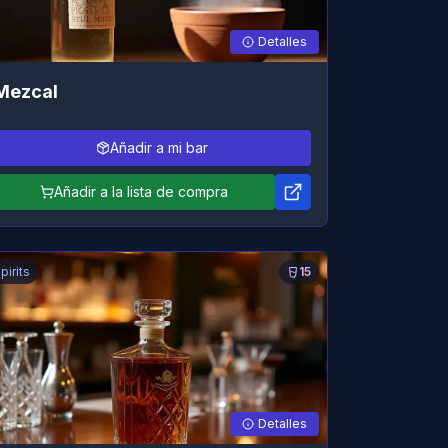
Detalles
Mezcal
Añadir a mi bar
Añadir a la lista de compra
pirits
15
Detalles