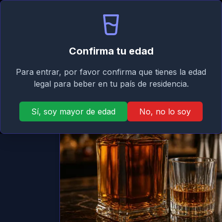
Signature
Inicio
Asistente
Mi
Taste
Confirma tu edad
Atrás
Para entrar, por favor confirma que tienes la edad
legal para beber en tu país de residencia.
Sí, soy mayor de edad
No, no lo soy