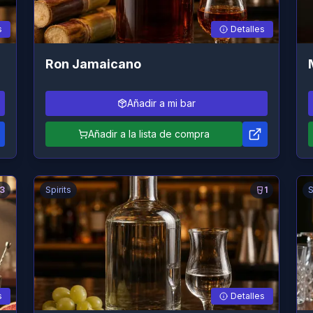
s
Detalles
Ron Jamaicano
Añadir a mi bar
Añadir a la lista de compra
3
Spirits
1
S
s
Detalles