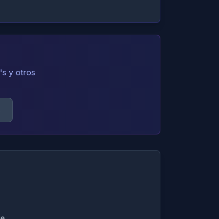
's y otros
s
ue