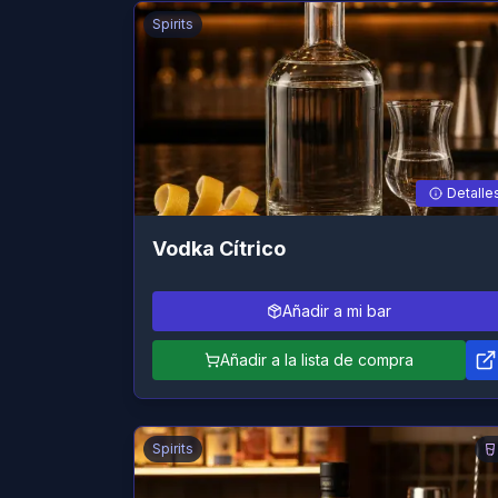
Spirits
Detalle
Vodka Cítrico
Añadir a mi bar
Añadir a la lista de compra
Spirits