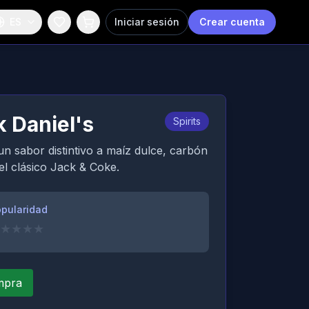
ES
Iniciar sesión
Crear cuenta
k Daniel's
Spirits
n sabor distintivo a maíz dulce, carbón
el clásico Jack & Coke.
pularidad
★
★
★
★
ompra