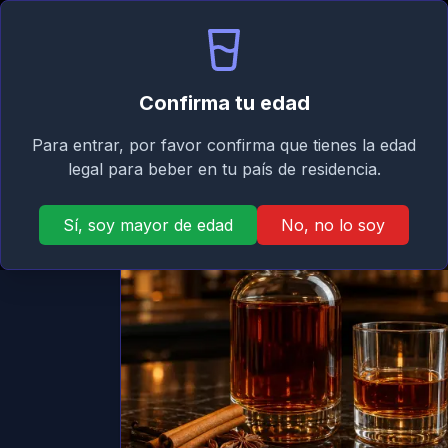
Signature
Inicio
Asistente
Mi
Taste
Confirma tu edad
Atrás
Para entrar, por favor confirma que tienes la edad
legal para beber en tu país de residencia.
Sí, soy mayor de edad
No, no lo soy