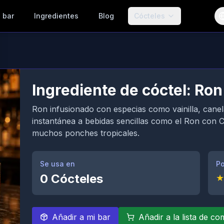
 bar
Ingredientes
Blog
Cócteles
Ingrediente de cóctel: Ro
Ron infusionado con especias como vainilla, cane
instantánea a bebidas sencillas como el Ron con 
muchos ponches tropicales.
Se usa en
Po
0
Cócteles
★
Añadir a mi bar
Añadir a la lista de c