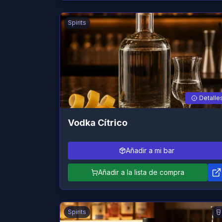
Spirits
Detalle
Vodka Cítrico
Añadir a mi bar
Añadir a la lista de compra
Spirits