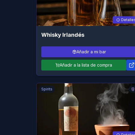
Detalle
Whisky Irlandés
Añadir a mi bar
Añadir a la lista de compra
Spirits
Detalle