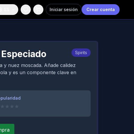
ES
Iniciar sesión
Crear cuenta
n Especiado
Spirits
la y nuez moscada. Añade calidez
Cola y es un componente clave en
pularidad
★
★
★
★
ompra