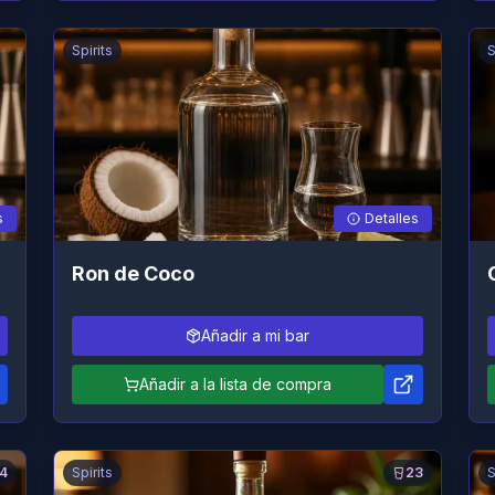
Spirits
S
s
Detalles
Ron de Coco
Añadir a mi bar
Añadir a la lista de compra
4
Spirits
23
S