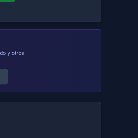
do y otros
s
l