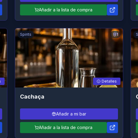
Añadir a la lista de compra
Spirits
1
S
s
Detalles
Cachaça
Añadir a mi bar
Añadir a la lista de compra