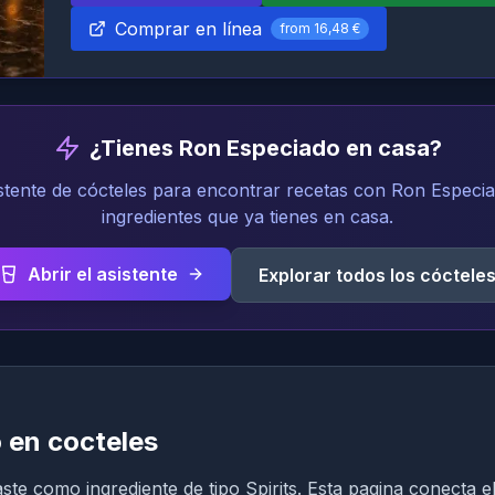
Comprar en línea
from
16,48 €
¿Tienes Ron Especiado en casa?
istente de cócteles para encontrar recetas con Ron Especia
ingredientes que ya tienes en casa.
Abrir el asistente
Explorar todos los cóctele
 en cocteles
e como ingrediente de tipo Spirits. Esta pagina conecta e