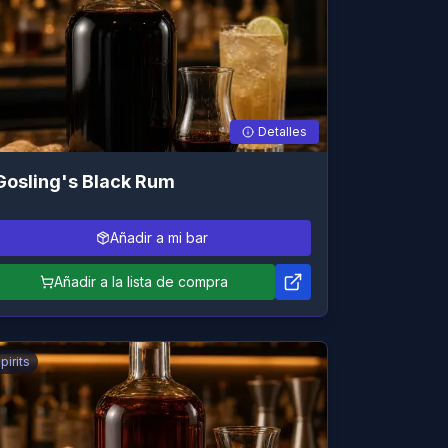
Detalles
Gosling's Black Rum
Añadir a mi bar
Añadir a la lista de compra
pirits