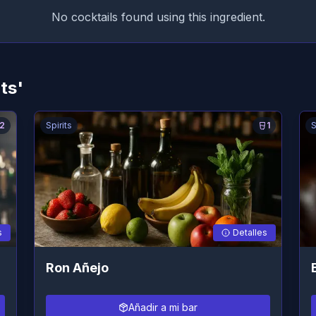
No cocktails found using this ingredient.
ts'
2
Spirits
1
S
s
Detalles
Ron Añejo
Añadir a mi bar