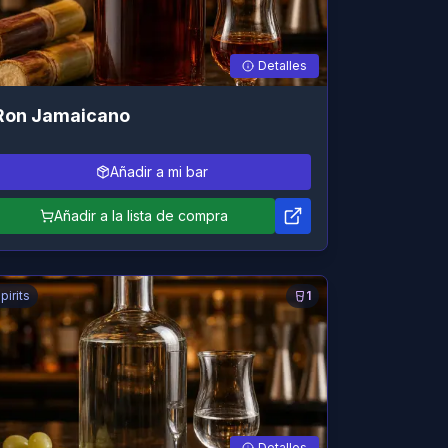
Detalles
Ron Jamaicano
Añadir a mi bar
Añadir a la lista de compra
pirits
1
Detalles