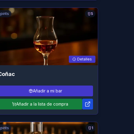
pirits
5
Detalles
Coñac
Añadir a mi bar
Añadir a la lista de compra
pirits
1