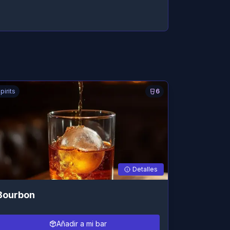
pirits
6
Detalles
Bourbon
Añadir a mi bar