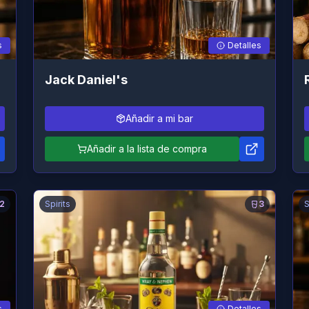
s
Detalles
Jack Daniel's
Añadir a mi bar
Añadir a la lista de compra
2
Spirits
3
S
s
Detalles