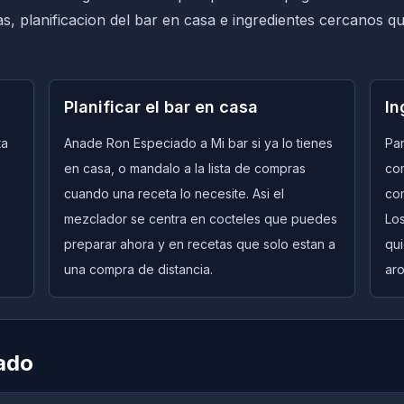
tas, planificacion del bar en casa e ingredientes cercanos q
Planificar el bar en casa
In
ta
Anade Ron Especiado a Mi bar si ya lo tienes
Par
en casa, o mandalo a la lista de compras
com
cuando una receta lo necesite. Asi el
co
mezclador se centra en cocteles que puedes
Lo
preparar ahora y en recetas que solo estan a
qui
una compra de distancia.
aro
ado