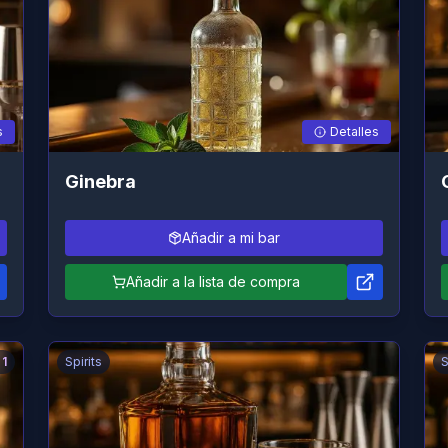
s
Detalles
Ginebra
Añadir a mi bar
Añadir a la lista de compra
1
Spirits
S