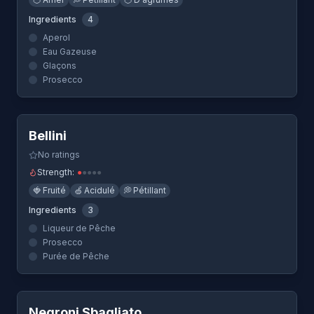
Ingredients
4
Aperol
Eau Gazeuse
Glaçons
Prosecco
Quick View
Bellini
No ratings
Strength:
●
●
●
●
●
🍓
Fruité
🍏
Acidulé
💭
Pétillant
Ingredients
3
Liqueur de Pêche
Prosecco
Purée de Pêche
Quick View
Negroni Sbagliato