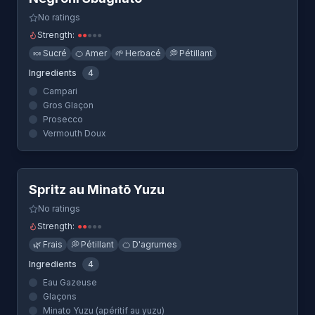
No ratings
Strength:
●
●
●
●
●
🍬
Sucré
🍊
Amer
🌱
Herbacé
💭
Pétillant
Ingredients
4
Campari
Gros Glaçon
Prosecco
Vermouth Doux
Quick View
Spritz au Minatō Yuzu
No ratings
Strength:
●
●
●
●
●
🌿
Frais
💭
Pétillant
🍊
D'agrumes
Ingredients
4
Eau Gazeuse
Glaçons
Minato Yuzu (apéritif au yuzu)