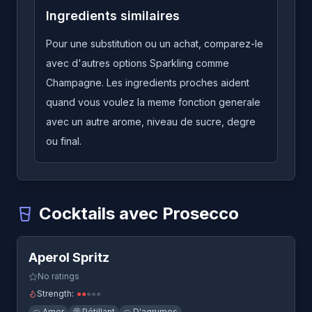
Ingredients similaires
Pour une substitution ou un achat, comparez-le
avec d'autres options Sparkling comme
Champagne. Les ingredients proches aident
quand vous voulez la meme fonction generale
avec un autre arome, niveau de sucre, degre
ou final.
Cocktails avec Prosecco
Quick View
Aperol Spritz
-
Un cocktail qui utilise Prosecco
Aperol Spritz
Bellini
-
Un cocktail qui utilise Prosecco
Negroni Sbagliato
-
Un cocktail qui utilise Prosecco
No ratings
Spritz au Minatō Yuzu
-
Un cocktail qui utilise Prosecco
Strength:
●
●
●
●
●
🍊
Amer
💭
Pétillant
🍊
D'agrumes