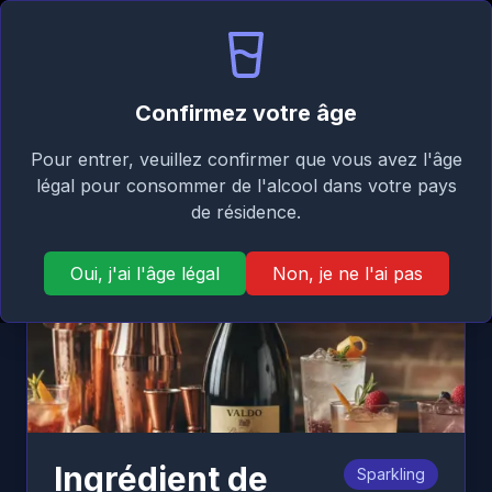
Signature
FR
Se connecter
Taste
Ouvr
Retour
Confirmez votre âge
Pour entrer, veuillez confirmer que vous avez l'âge
légal pour consommer de l'alcool dans votre pays
de résidence.
Oui, j'ai l'âge légal
Non, je ne l'ai pas
Ingrédient de
Sparkling