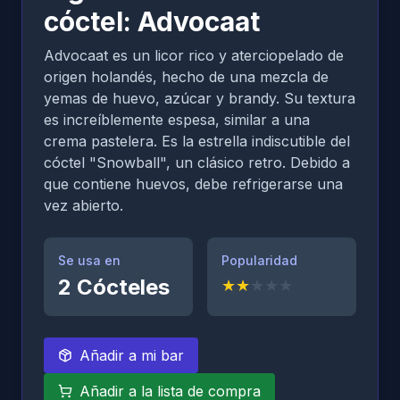
cóctel: Advocaat
Advocaat es un licor rico y aterciopelado de
origen holandés, hecho de una mezcla de
yemas de huevo, azúcar y brandy. Su textura
es increíblemente espesa, similar a una
crema pastelera. Es la estrella indiscutible del
cóctel "Snowball", un clásico retro. Debido a
que contiene huevos, debe refrigerarse una
vez abierto.
Se usa en
Popularidad
2
Cócteles
★
★
★
★
★
Añadir a mi bar
Añadir a la lista de compra