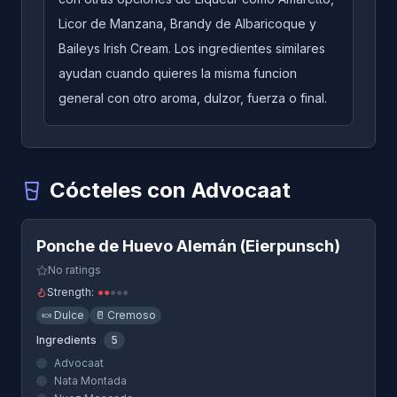
Licor de Manzana, Brandy de Albaricoque y
Baileys Irish Cream. Los ingredientes similares
ayudan cuando quieres la misma funcion
general con otro aroma, dulzor, fuerza o final.
Cócteles con Advocaat
Quick View
Ponche de Huevo Alemán (Eierpunsch)
-
Un cóctel qu
Ponche de Huevo Alemán (Eierpunsch)
Snowball
-
Un cóctel que usa Advocaat
No ratings
Strength:
●
●
●
●
●
🍬
Dulce
🥛
Cremoso
Ingredients
5
Advocaat
Nata Montada