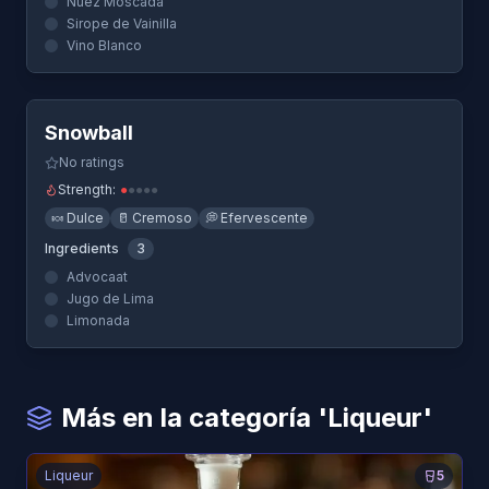
Nuez Moscada
Sirope de Vainilla
Vino Blanco
Quick View
Snowball
No ratings
Strength:
●
●
●
●
●
🍬
Dulce
🥛
Cremoso
💭
Efervescente
Ingredients
3
Advocaat
Jugo de Lima
Limonada
Más en la categoría 'Liqueur'
Liqueur
5