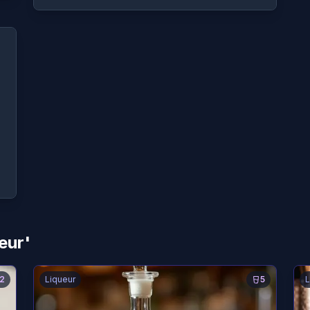
eur'
2
Liqueur
5
L