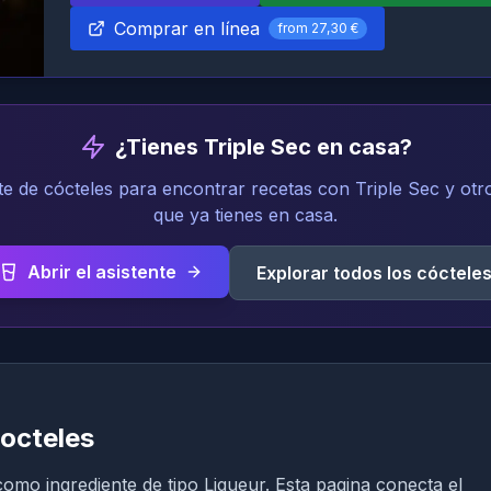
Comprar en línea
from
27,30 €
¿Tienes Triple Sec en casa?
te de cócteles para encontrar recetas con Triple Sec y otr
que ya tienes en casa.
Abrir el asistente
Explorar todos los cóctele
cocteles
omo ingrediente de tipo Liqueur. Esta pagina conecta el