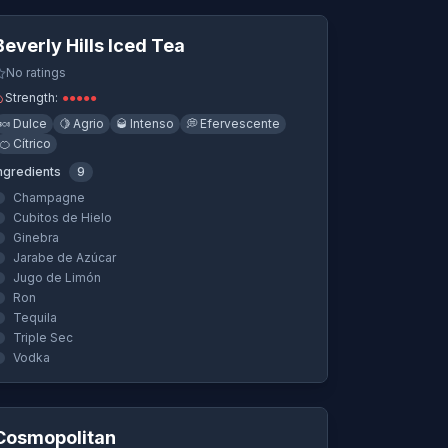
Beverly Hills Iced Tea
No ratings
Strength:
●
●
●
●
●
🍬
Dulce
🍋
Agrio
🥃
Intenso
💭
Efervescente
🍊
Cítrico
ngredients
9
Champagne
Cubitos de Hielo
Ginebra
Jarabe de Azúcar
Jugo de Limón
Ron
Tequila
Triple Sec
Vodka
Quick View
Cosmopolitan