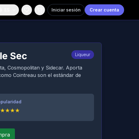
ES
Iniciar sesión
Crear cuenta
ple Sec
Liqueur
rita, Cosmopolitan y Sidecar. Aporta
 como Cointreau son el estándar de
pularidad
★
★
★
★
ompra