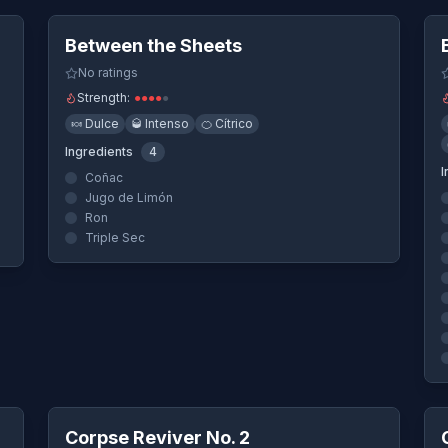
Between the Sheets
iple Sec
Triple Sec
No ratings
e Sec
Strength:
●
●
●
●
●
Triple Sec
🍬
Dulce
🥃
Intenso
🍊
Cítrico
ec
Ingredients
4
riple Sec
I
Coñac
riple Sec
Jugo de Limón
Ron
Triple Sec
le Sec
Quick View
Corpse Reviver No. 2