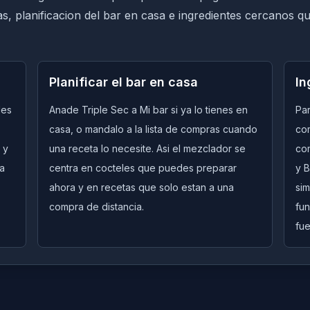
tas, planificacion del bar en casa e ingredientes cercanos q
Planificar el bar en casa
In
les
Anade Triple Sec a Mi bar si ya lo tienes en
Par
casa, o mandalo a la lista de compras cuando
co
 y
una receta lo necesite. Asi el mezclador se
co
ra
centra en cocteles que puedes preparar
y B
ahora y en recetas que solo estan a una
si
compra de distancia.
fun
fue
Quick View