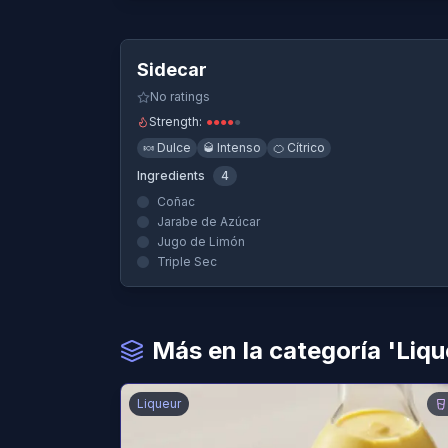
Quick View
Sidecar
No ratings
Strength:
●
●
●
●
●
🍬
Dulce
🥃
Intenso
🍊
Cítrico
Ingredients
4
Coñac
Jarabe de Azúcar
Jugo de Limón
Triple Sec
Más en la categoría 'Liqu
Liqueur