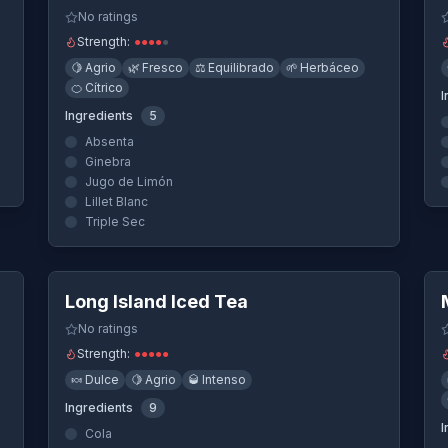
No ratings
Strength:
●
●
●
●
●
🍋
Agrio
🌿
Fresco
⚖️
Equilibrado
🌱
Herbáceo
🍊
Cítrico
I
Ingredients
5
Absenta
Ginebra
Jugo de Limón
Lillet Blanc
Triple Sec
Quick View
Long Island Iced Tea
No ratings
Strength:
●
●
●
●
●
🍬
Dulce
🍋
Agrio
🥃
Intenso
Ingredients
9
I
Cola