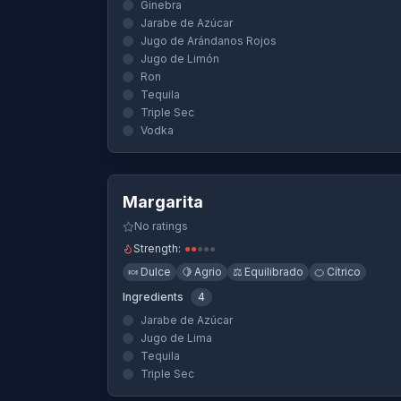
Ginebra
Jarabe de Azúcar
Jugo de Arándanos Rojos
Jugo de Limón
Ron
Tequila
Triple Sec
Vodka
Quick View
Margarita
No ratings
Strength:
●
●
●
●
●
🍬
Dulce
🍋
Agrio
⚖️
Equilibrado
🍊
Cítrico
Ingredients
4
Jarabe de Azúcar
Jugo de Lima
Tequila
Triple Sec