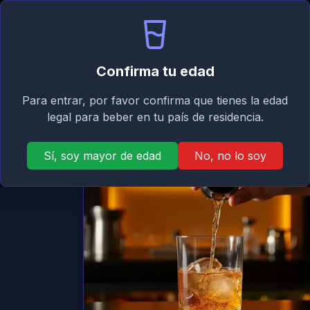
Signature
Inicio
Asistente
Mi
Taste
Confirma tu edad
Atrás
Para entrar, por favor confirma que tienes la edad
legal para beber en tu país de residencia.
Sí, soy mayor de edad
No, no lo soy