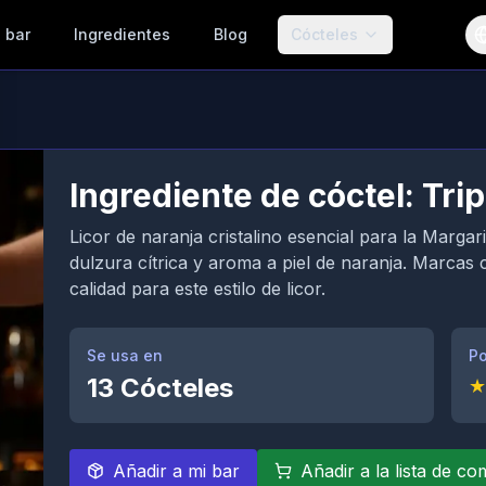
 bar
Ingredientes
Blog
Cócteles
Ingrediente de cóctel: Tri
Licor de naranja cristalino esencial para la Marga
dulzura cítrica y aroma a piel de naranja. Marcas
calidad para este estilo de licor.
Se usa en
Po
13
Cócteles
★
Añadir a mi bar
Añadir a la lista de c