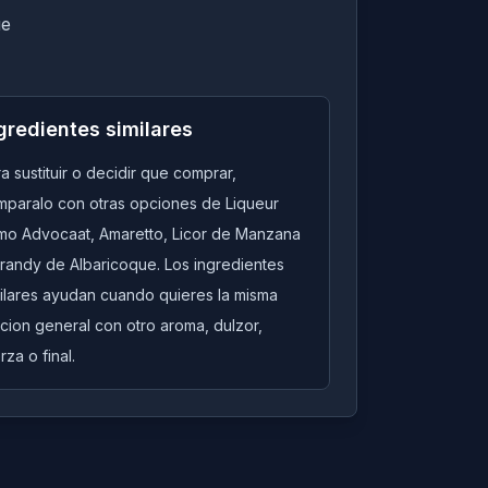
ue
gredientes similares
a sustituir o decidir que comprar,
mparalo con otras opciones de Liqueur
mo Advocaat, Amaretto, Licor de Manzana
randy de Albaricoque. Los ingredientes
milares ayudan cuando quieres la misma
cion general con otro aroma, dulzor,
rza o final.
Quick View