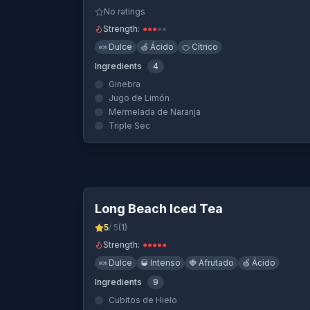
No ratings
Strength:
●
●
●
●
●
🍬
Dulce
🍏
Ácido
🍊
Cítrico
Ingredients
4
Ginebra
Jugo de Limón
Mermelada de Naranja
Triple Sec
Quick View
Long Beach Iced Tea
5
/ 5
(
1
)
Strength:
●
●
●
●
●
🍬
Dulce
🥃
Intenso
🍓
Afrutado
🍏
Ácido
Ingredients
9
Cubitos de Hielo