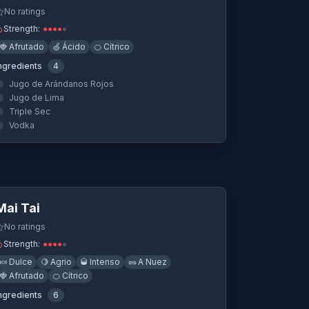
No ratings
Strength:
●
●
●
●
●
🍓
Afrutado
🍏
Ácido
🍊
Cítrico
ngredients
4
Jugo de Arándanos Rojos
Jugo de Lima
Triple Sec
Vodka
Quick View
Mai Tai
No ratings
Strength:
●
●
●
●
●
🍬
Dulce
🍋
Agrio
🥃
Intenso
🥜
A Nuez
🍓
Afrutado
🍊
Cítrico
ngredients
6