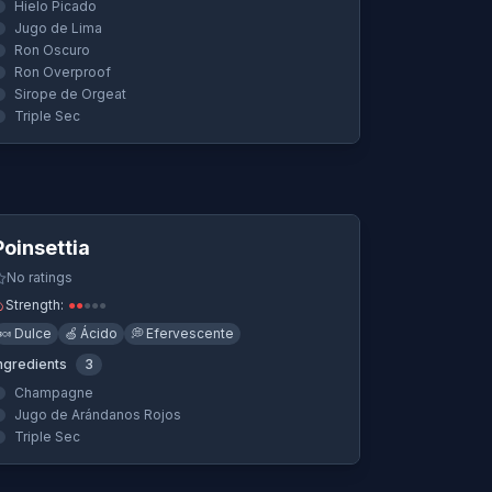
Hielo Picado
Jugo de Lima
Ron Oscuro
Ron Overproof
Sirope de Orgeat
Triple Sec
Quick View
Poinsettia
No ratings
Strength:
●
●
●
●
●
🍬
Dulce
🍏
Ácido
💭
Efervescente
ngredients
3
Champagne
Jugo de Arándanos Rojos
Triple Sec