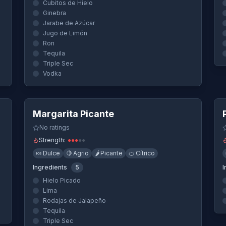
Cubitos de Hielo
Ginebra
Jarabe de Azúcar
Jugo de Limón
Ron
Tequila
Triple Sec
Vodka
Quick View
Margarita Picante
No ratings
Strength:
●
●
●
●
●
🍬
Dulce
🍋
Agrio
🌶️
Picante
🍊
Cítrico
Ingredients
5
I
Hielo Picado
Lima
Rodajas de Jalapeño
Tequila
Triple Sec