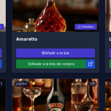
s
Detalles
Amaretto
Añadir a mi bar
Añadir a la lista de compra
1
Liqueur
7
L