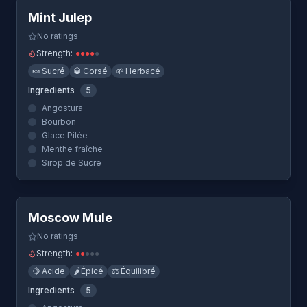
Mint Julep
No ratings
Strength:
●
●
●
●
●
🍬
Sucré
🥃
Corsé
🌱
Herbacé
Ingredients
5
Angostura
Bourbon
Glace Pilée
Menthe fraîche
Sirop de Sucre
Quick View
Moscow Mule
No ratings
Strength:
●
●
●
●
●
🍋
Acide
🌶️
Épicé
⚖️
Équilibré
Ingredients
5