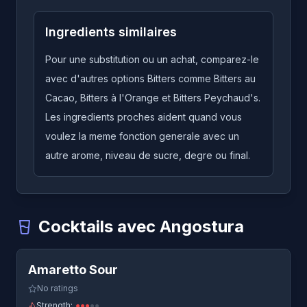
Ingredients similaires
Pour une substitution ou un achat, comparez-le
avec d'autres options Bitters comme Bitters au
Cacao, Bitters à l'Orange et Bitters Peychaud's.
Les ingredients proches aident quand vous
voulez la meme fonction generale avec un
autre arome, niveau de sucre, degre ou final.
Cocktails avec Angostura
Quick View
Amaretto Sour
-
Un cocktail qui utilise Angostura
Amaretto Sour
Boston Sour
-
Un cocktail qui utilise Angostura
Cocktail Champagne
-
Un cocktail qui utilise Angostura
No ratings
Horse's Neck
-
Un cocktail qui utilise Angostura
Strength:
●
●
●
●
●