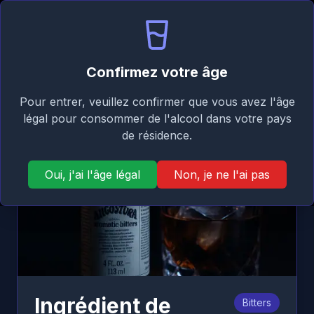
Signature
FR
Se connecter
Taste
Ouvr
Retour
Confirmez votre âge
Pour entrer, veuillez confirmer que vous avez l'âge
légal pour consommer de l'alcool dans votre pays
de résidence.
Oui, j'ai l'âge légal
Non, je ne l'ai pas
Ingrédient de
Bitters