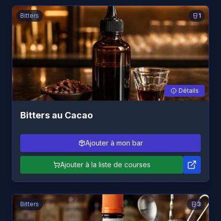
Bitters
1
Détails
Bitters au Cacao
Ajouter à mon bar
Ajouter à la liste de courses
Bitters
3