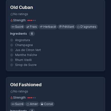
Old Cuban
No ratings
Strength:
●
●
●
●
●
🍬
Sucré
🌿
Frais
🌱
Herbacé
💭
Pétillant
🍊
D'agrumes
Ingredients
6
Angostura
Champagne
Jus de Citron Vert
Menthe fraîche
Rhum Vieilli
Sirop de Sucre
Quick View
Old Fashioned
No ratings
Strength:
●
●
●
●
●
🍬
Sucré
🍊
Amer
🥃
Corsé
Ingredients
4