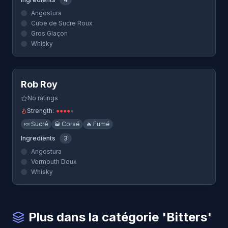
Angostura
Cube de Sucre Roux
Gros Glaçon
Whisky
Quick View
Rob Roy
No ratings
Strength:
●
●
●
●
●
🍬
Sucré
🥃
Corsé
🔥
Fumé
Ingredients
3
Angostura
Vermouth Doux
Whisky
Plus dans la catégorie 'Bitters'