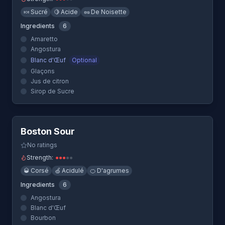
Manhattan
-
Un cocktail qui utilise Angostura
🍬
Sucré
🍋
Acide
🥜
De Noisette
Mint Julep
-
Un cocktail qui utilise Angostura
Ingredients
6
Moscow Mule
-
Un cocktail qui utilise Angostura
Amaretto
Oaxaca Old Fashioned
-
Un cocktail qui utilise Angostur
Angostura
Old Cuban
-
Un cocktail qui utilise Angostura
Blanc d'Œuf
Optional
Old Fashioned
-
Un cocktail qui utilise Angostura
Glaçons
Jus de citron
Rob Roy
-
Un cocktail qui utilise Angostura
Sirop de Sucre
Quick View
Boston Sour
No ratings
Strength:
●
●
●
●
●
🥃
Corsé
🍏
Acidulé
🍊
D'agrumes
Ingredients
6
Angostura
Blanc d'Œuf
Bourbon