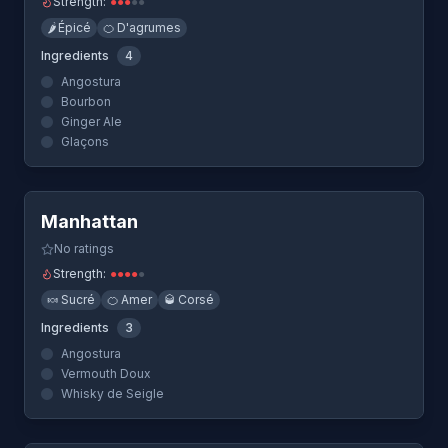
Strength:
●
●
●
●
●
🌶️
Épicé
🍊
D'agrumes
Ingredients
4
Angostura
Bourbon
Ginger Ale
Glaçons
Quick View
Manhattan
No ratings
Strength:
●
●
●
●
●
🍬
Sucré
🍊
Amer
🥃
Corsé
Ingredients
3
Angostura
Vermouth Doux
Whisky de Seigle
Quick View