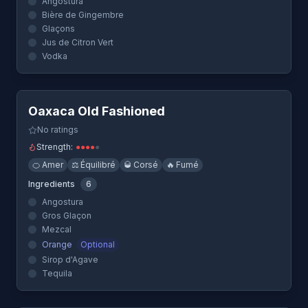
Angostura
Bière de Gingembre
Glaçons
Jus de Citron Vert
Vodka
Quick View
Oaxaca Old Fashioned
No ratings
Strength:
●
●
●
●
●
🍊
Amer
⚖️
Équilibré
🥃
Corsé
🔥
Fumé
Ingredients
6
Angostura
Gros Glaçon
Mezcal
Orange
Optional
Sirop d'Agave
Tequila
Quick View