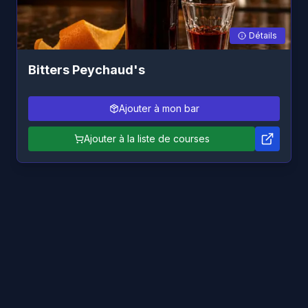
Détails
Bitters Peychaud's
Ajouter à mon bar
Ajouter à la liste de courses