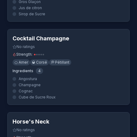
Gros Glaçon
Jus de citron
Sirop de Sucre
Quick View
Cocktail Champagne
No ratings
Strength:
●
●
●
●
●
🍊
Amer
🥃
Corsé
💭
Pétillant
Ingredients
4
Angostura
Champagne
Cognac
Cube de Sucre Roux
Quick View
Horse's Neck
No ratings